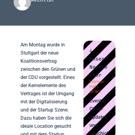
Am Montag wurde in
↓
Stuttgart der neue
Unser
Koalitionsvertrag
Newsle
zwischen den Grünen und
tter
der CDU vorgestellt. Eines
Immer
der Kernelemente des
nah
dran!
Vertrages ist der Umgang
Events,
mit der Digitalisierung
Circle-
und der Startup Szene.
Updates
Dazu haben Sie sich die
und
ideale Location gesucht
Geschich
und mit dem Startup