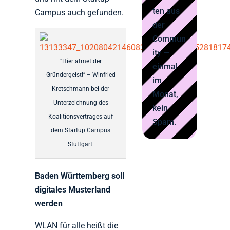
ten aus
Campus auch gefunden.
der
Commun
ity —
“Hier atmet der
einmal
Gründergeist!” – Winfried
im
Kretschmann bei der
Monat,
Unterzeichnung des
kein
Koalitionsvertrages auf
Spam.
dem Startup Campus
Stuttgart.
Baden Württemberg soll
digitales Musterland
werden
WLAN für alle heißt die