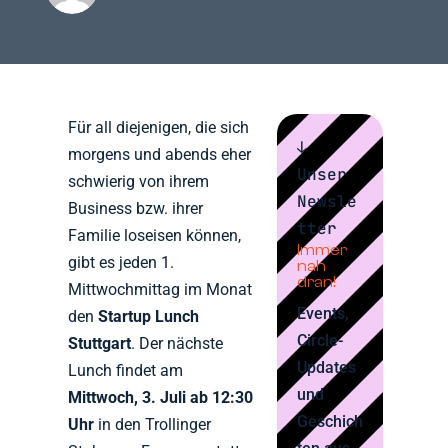
Für all diejenigen, die sich
↓
morgens und abends eher
Unser
schwierig von ihrem
Newsle
Business bzw. ihrer
tter
Familie loseisen können,
Immer
gibt es jeden 1.
nah
dran!
Mittwochmittag im Monat
Events,
den
Startup Lunch
Circle-
Stuttgart
. Der nächste
Updates
Lunch findet am
und
Mittwoch, 3. Juli ab 12:30
Geschich
Uhr
in den Trollinger