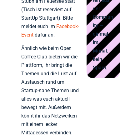
ten aus
Stubn am Feuersee statt
der
(Tisch ist reserviert auf
Commun
StartUp Stuttgart). Bitte
ity —
meldet euch im
Facebook-
einmal
Event
dafür an.
im
Ähnlich wie beim Open
Monat,
Coffee Club bieten wir die
kein
Plattform, ihr bringt die
Spam.
Themen und die Lust auf
Austausch rund um
Startup-nahe Themen und
alles was euch aktuell
bewegt mit. Außerdem
könnt ihr das Netzwerken
mit einem lecker
Mittagessen verbinden.