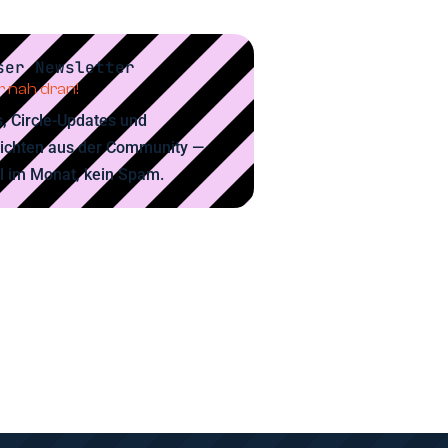
ser Newsletter
 nah dran!
, Circle-Updates und
ichten aus der Community —
l im Monat, kein Spam.