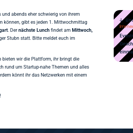
ns und abends eher schwierig von ihrem
↓ Un
en können, gibt es jeden 1. Mittwochmittag
Immer
gart
. Der
nächste Lunch
findet am
Mittwoch,
Events
ger Stubn statt. Bitte meldet euch im
Gesch
einma
ieten wir die Plattform, ihr bringt die
ch rund um Startup-nahe Themen und alles
erdem könnt ihr das Netzwerken mit einem
!