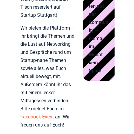
ten aus
Tisch reserviert auf
der
Startup Stuttgart).
Commun
Wir bieten die Plattform –
ity —
ihr bringt die Themen und
einmal
die Lust auf Networking
im
und Gespräche rund um
Monat,
Startup-nahe Themen
kein
sowie alles, was Euch
Spam.
aktuell bewegt, mit.
Außerdem könnt ihr das
mit einem lecker
Mittagessen verbinden.
Bitte meldet Euch im
Facebook-Event
an. Wir
freuen uns auf Euch!