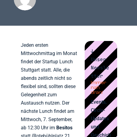
Jeden ersten
↓
Mittwochmittag im Monat
Unser
findet der Startup Lunch
Newsle
Stuttgart statt. Alle, die
tter
abends zeitlich nicht so
Immer
flexibel sind, sollten diese
nah
dran!
Gelegenheit zum
Events,
Austausch nutzen. Der
Circle-
nächste Lunch findet am
Updates
Mittwoch, 7. September,
und
ab 12:30 Uhr im
Besitos
Geschich
statt (Rotebühlplatz 21,