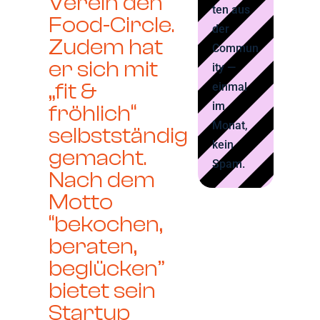
Verein den
ten aus
Food-Circle.
der
Zudem hat
Commun
er sich mit
ity —
„fit &
einmal
im
fröhlich“
Monat,
selbstständig
kein
gemacht.
Spam.
Nach dem
Motto
“bekochen,
beraten,
beglücken”
bietet sein
Startup