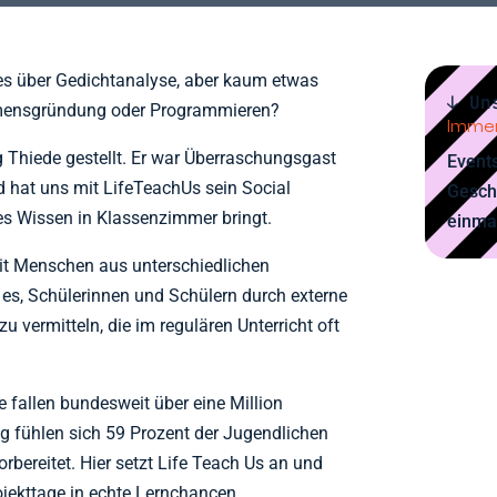
les über Gedichtanalyse, aber kaum etwas
↓ Un
hmensgründung oder Programmieren?
Immer
 Thiede gestellt. Er war Überraschungsgast
Events
d hat uns mit LifeTeachUs sein Social
Gesch
hes Wissen in Klassenzimmer bringt.
einma
it Menschen aus unterschiedlichen
t es, Schülerinnen und Schülern durch externe
zu vermitteln, die im regulären Unterricht oft
 fallen bundesweit über eine Million
ig fühlen sich 59 Prozent der Jugendlichen
rbereitet. Hier setzt Life Teach Us an und
jekttage in echte Lernchancen.