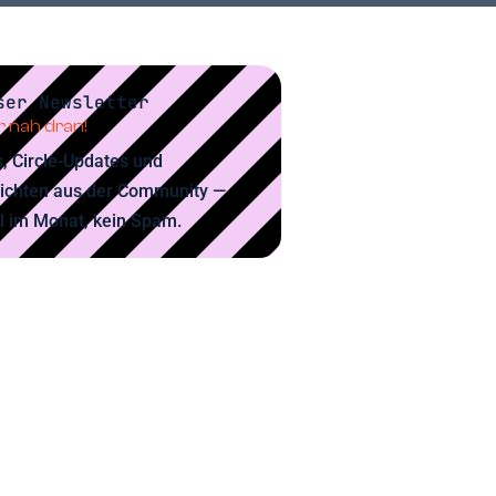
ser Newsletter
 nah dran!
, Circle-Updates und
ichten aus der Community —
l im Monat, kein Spam.