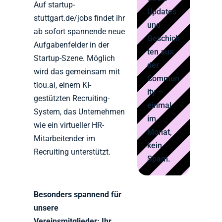
Auf startup-
Updates
stuttgart.de/jobs findet ihr
und
ab sofort spannende neue
Geschich
Aufgabenfelder in der
ten aus
Startup-Szene. Möglich
der
wird das gemeinsam mit
Commun
tlou.ai, einem KI-
ity —
gestützten Recruiting-
einmal
System, das Unternehmen
im
wie ein virtueller HR-
Monat,
Mitarbeitender im
kein
Recruiting unterstützt.
Spam.
Besonders spannend für
unsere
Vereinsmitglieder: Ihr