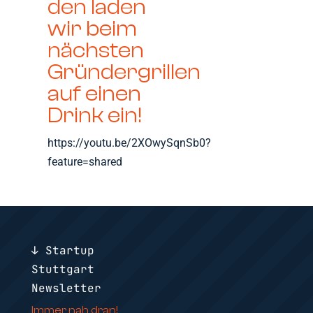
den laden
wir beim
nächsten
Gründergrillen
auf einen
Drink ein!
https://youtu.be/2XOwySqnSb0?
feature=shared
↓ Startup
Stuttgart
Newsletter
Immer nah dran!