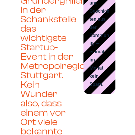
Gründergrillen
und
in der
Geschich
Schankstelle
ten aus
das
der
wichtigste
Commun
ity —
Startup-
einmal
Event in der
im
Metropolregion
Monat,
Stuttgart.
kein
Kein
Spam.
Wunder
also, dass
einem vor
Ort viele
bekannte