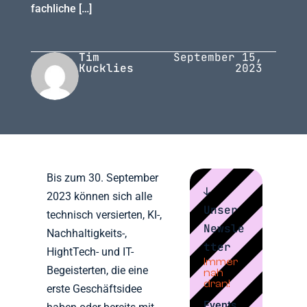
fachliche […]
Tim
September 15,
Kucklies
2023
Bis zum 30. September
↓
2023 können sich alle
Unser
technisch versierten, KI-,
Newsle
Nachhaltigkeits-,
tter
HightTech- und IT-
Immer
Begeisterten, die eine
nah
dran!
erste Geschäftsidee
Events,