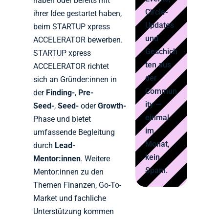
haben oder bereits mit
Circle-
ihrer Idee gestartet haben,
Updates
beim STARTUP xpress
und
ACCELERATOR bewerben.
Geschich
STARTUP xpress
ten aus
ACCELERATOR richtet
der
sich an Gründer:innen in
Commun
der
Finding-
,
Pre-
ity —
Seed-
,
Seed-
oder
Growth-
einmal
Phase und bietet
im
umfassende Begleitung
Monat,
durch
Lead-
kein
Mentor:innen
. Weitere
Spam.
Mentor:innen zu den
Themen Finanzen, Go-To-
Market und fachliche
Unterstützung kommen