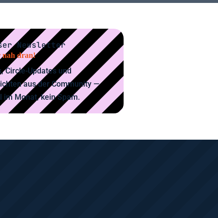
ser Newsletter
 nah dran!
, Circle-Updates und
ichten aus der Community —
l im Monat, kein Spam.