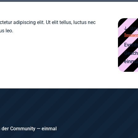
tur adipiscing elit. Ut elit tellus, luctus nec
↓ Un
us leo.
Immer
Events
Gesch
einma
us der Community — einmal