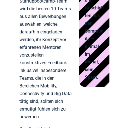
und
Startupbootcamp-Team
Geschich
wird die besten 10 Teams
ten aus
aus allen Bewerbungen
der
auswählen, welche
Commun
daraufhin eingeladen
ity —
werden, ihr Konzept vor
einmal
erfahrenen Mentoren
im
vorzustellen –
Monat,
konstruktives Feedback
kein
inklusive! Insbesondere
Spam.
Teams, die in den
Bereichen Mobility,
Connectivity und Big Data
tätig sind, sollten sich
ermutigt fühlen sich zu
bewerben.