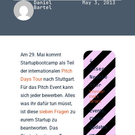
Daniel
May 3, 2013
Bartel
Am 29. Mai kommt
↓
Startupbootcamp als Teil
Unser
der internationalen
Pitch
Newsle
Days Tour
nach Stuttgart.
tter
Für das Pitch Event kann
Immer
sich jeder bewerben. Alles
nah
dran!
was ihr dafür tun müsst,
Events,
ist diese
sieben Fragen
zu
Circle-
eurem Startup zu
Updates
beantworten. Das