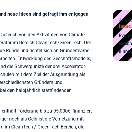
und neue Ideen sind gefragt ihm entgegen
↓ Un
Immer
ieterich von den Aktivitäten von Climate-
Events
lerator im Bereich CleanTech/GreenTech. Der
Gesch
neue Runde und richtet sich an Gründerteams
einma
arbeiten. Entwicklung des Geschäftsmodells,
nd die Schwerpunkte der drei Accelerator-
hulen mit dem Ziel der Ausgründung als
erschiedlichsten Gründern und
i den halbjährlich stattfindenden
nthält Förderung bis zu 95.000€, finanziert
ger noch als Geld ist die Vernetzung mit
n im CleanTech / GreenTech-Bereich, die