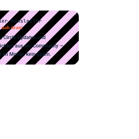
ser Newsletter
 nah dran!
, Circle-Updates und
ichten aus der Community —
l im Monat, kein Spam.