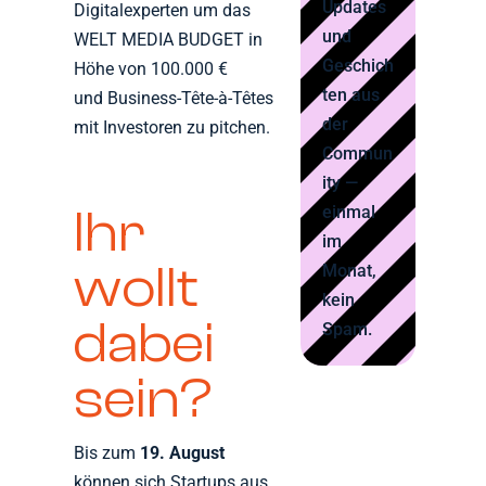
Updates
Digitalexperten um das
und
WELT MEDIA BUDGET in
Geschich
Höhe von 100.000 €
ten aus
und Business-Tête-à-Têtes
der
mit Investoren zu pitchen.
Commun
ity —
Ihr
einmal
im
wollt
Monat,
kein
dabei
Spam.
sein?
Bis zum
19. August
können sich Startups aus