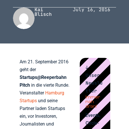
Kai
July 16, 2016
Blisch
Am 21. September 2016
↓
geht der
Unser
Startups@Reeperbahn
Newsle
Pitch
in die vierte Runde.
tter
Veranstalter
Hamburg
Immer
Startups
und seine
nah
dran!
Partner laden Startups
Events,
ein, vor Investoren,
Circle-
Journalisten und