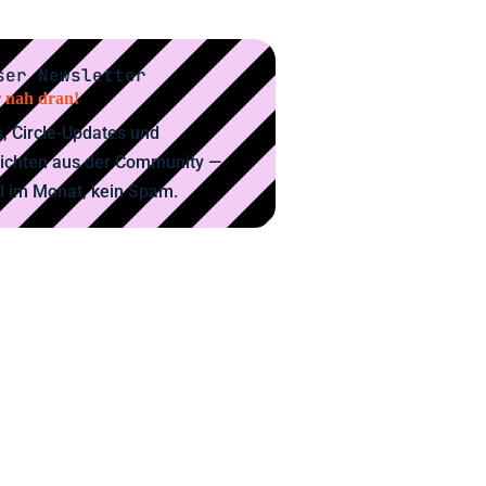
ser Newsletter
 nah dran!
, Circle-Updates und
ichten aus der Community —
l im Monat, kein Spam.