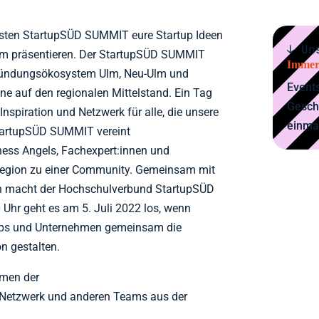
ersten StartupSÜD SUMMIT eure Startup Ideen
↓ Un
lm präsentieren. Der StartupSÜD SUMMIT
Immer
Gründungsökosystem Ulm, Neu-Ulm und
Events
zene auf den regionalen Mittelstand. Ein Tag
Gesch
Inspiration und Netzwerk für alle, die unsere
einma
StartupSÜD SUMMIT vereint
ness Angels, Fachexpert:innen und
 Region zu einer Community. Gemeinsam mit
n macht der Hochschulverbund StartupSÜD
Uhr geht es am 5. Juli 2022 los, wenn
tups und Unternehmen gemeinsam die
on gestalten.
hmen der
 Netzwerk und anderen Teams aus der