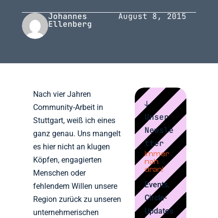
Johannes
August 8, 2015
Ellenberg
Nach vier Jahren
↓
Community-Arbeit in
Unser
Stuttgart, weiß ich eines
Newsle
ganz genau. Uns mangelt
tter
es hier nicht an klugen
Immer
Köpfen, engagierten
nah
dran!
Menschen oder
Events,
fehlendem Willen unsere
Circle-
Region zurück zu unseren
Updates
unternehmerischen