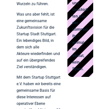
und
Wurzeln zu führen.
Geschich
Was uns aber fehlt, ist
ten aus
eine gemeinsame
der
Zukunftsvision für die
Commun
Startup Stadt Stuttgart.
ity —
Ein lebendiges Bild, in
einmal
dem sich alle
im
Akteure wiederfinden und
Monat,
auf ein übergreifendes
kein
Ziel verständigen.
Spam.
Mit dem Startup Stuttgart
e.V. haben wir bereits eine
gemeinsame Basis für
diese Interessen auf
operativer Ebene