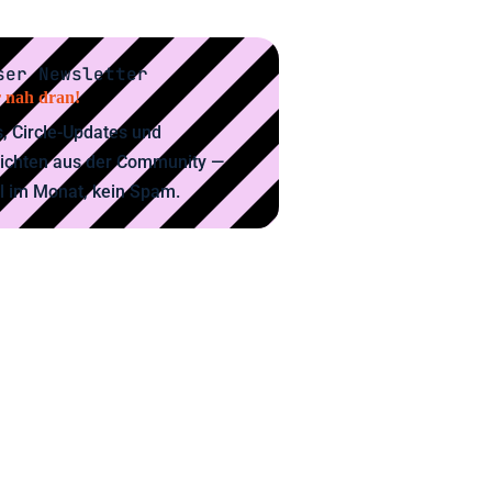
ser Newsletter
 nah dran!
, Circle-Updates und
ichten aus der Community —
l im Monat, kein Spam.