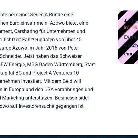
te bei seiner Series A Runde eine
↓ Un
onen Euro einsammeln. Azowo bietet eine
Immer
ement, Carsharing für Unternehmen und
Events
ei Echtzeit-Fahrzeugdaten von über 45
Gesch
wurde Azowo im Jahr 2016 von Peter
einma
 Schneider. Jetzt haben das Schweizer
EW Energie, MBG Baden Württemberg, Start-
apital BC und Project A Ventures 10
rnehmen investiert. Mit dem Geld will
on in Europa und den USA voranbringen und
d Marketing unterstützen. Businessinsider
owo auf Investorensuche gegangen ist,