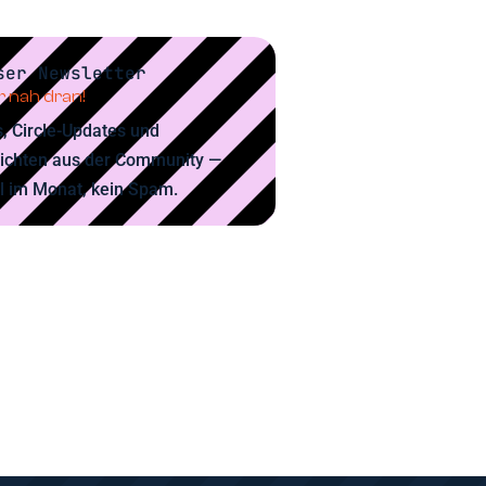
ser Newsletter
 nah dran!
, Circle-Updates und
ichten aus der Community —
l im Monat, kein Spam.