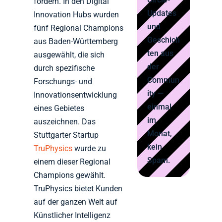
fördern. In den Digital
Updates
Innovation Hubs wurden
und
fünf Regional Champions
Geschich
aus Baden-Württemberg
ten aus
ausgewählt, die sich
der
durch spezifische
Commun
Forschungs- und
ity —
Innovationsentwicklung
einmal
eines Gebietes
im
auszeichnen. Das
Monat,
Stuttgarter Startup
kein
TruPhysics
wurde zu
Spam.
einem dieser Regional
Champions gewählt.
TruPhysics bietet Kunden
auf der ganzen Welt auf
Künstlicher Intelligenz