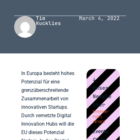
Tim
March 4, 2022
Kucklies
In Europa besteht hohes
↓
Potenzial für eine
Unser
grenzüberschreitende
Newsle
Zusammenarbeit von
tter
innovativen Startups.
Immer
Durch vernetzte Digital
nah
dran!
Innovation Hubs will die
Events,
EU dieses Potenzial
Circle-