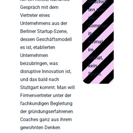
Geschich
Gespräch mit dem
ten aus
Vertreter eines
der
Unternehmens aus der
Commun
Berliner Startup-Szene,
ity —
dessen Geschäftsmodell
einmal
es ist, etablierten
im
Unternehmen
Monat,
beizubringen, was
kein
disruptive Innovation ist,
Spam.
und das bald nach
Stuttgart kommt. Man will
Firmenvertreter unter der
fachkundigen Begleitung
der gründungserfahrenen
Coaches ganz aus ihrem
gewohnten Denken