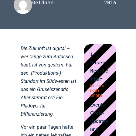
Geldner
2016
Die Zukunft ist digital –
↓
wer Dinge zum Anfassen
Unser
baut, ist von gestern. Für
Newsle
den (Produktions-)
tter
Standort im Südwesten ist
Immer
das ein Gruselszenario.
nah
dran!
Aber stimmt es? Ein
Events,
Plädoyer für
Circle-
Differenzierung.
Updates
Vor ein paar Tagen hatte
und
ich ein nettes, lebhaftes