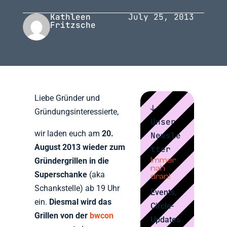
Kathleen
July 25, 2013
Fritzsche
Liebe Gründer und
↓
Gründungsinteressierte,
Unser
wir laden euch am
20.
Newsle
August 2013 wieder zum
tter
Immer
Gründergrillen in die
nah
Superschanke
(aka
dran!
Schankstelle) ab 19 Uhr
Events,
ein.
Diesmal wird das
Circle-
Grillen von der
bwcon
Updates