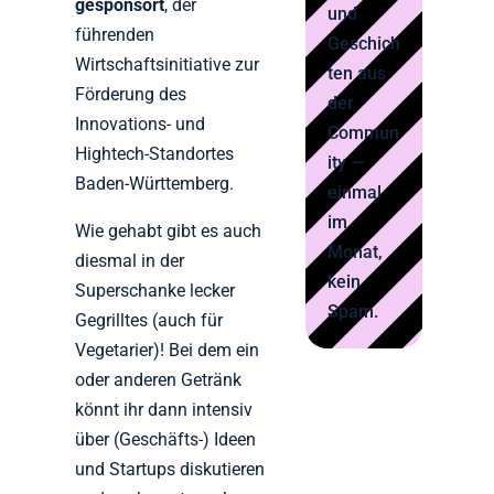
gesponsort
, der
und
führenden
Geschich
Wirtschaftsinitiative zur
ten aus
Förderung des
der
Innovations- und
Commun
Hightech-Standortes
ity —
Baden-Württemberg.
einmal
im
Wie gehabt gibt es auch
Monat,
diesmal in der
kein
Superschanke lecker
Spam.
Gegrilltes (auch für
Vegetarier)! Bei dem ein
oder anderen Getränk
könnt ihr dann intensiv
über (Geschäfts-) Ideen
und Startups diskutieren