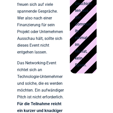
Geschich
freuen sich auf viele
ten aus
spannende Gespräche.
der
Wer also nach einer
Commun
Finanzierung für sein
ity —
Projekt oder Unternehmen
einmal
Ausschau hält, sollte sich
im
dieses Event nicht
Monat,
entgehen lassen.
kein
Das Networking-Event
Spam.
richtet sich an
Technologie-Unternehmer
und solche, die es werden
möchten. Ein aufwändiger
Pitch ist nicht erforderlich.
Für die Teilnahme reicht
ein kurzer und knackiger