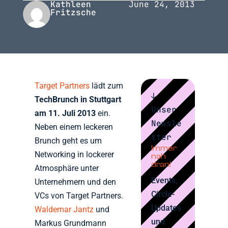
Kathleen
June 24, 2013
Fritzsche
Target Partners
lädt zum
↓
TechBrunch in Stuttgart
Unser
am 11. Juli 2013
ein.
Newsle
Neben einem leckeren
tter
Brunch geht es um
Immer
Networking in lockerer
nah
dran!
Atmosphäre unter
Events,
Unternehmern und den
Circle-
VCs von Target Partners.
Updates
Waldemar Jantz
und
und
Markus Grundmann