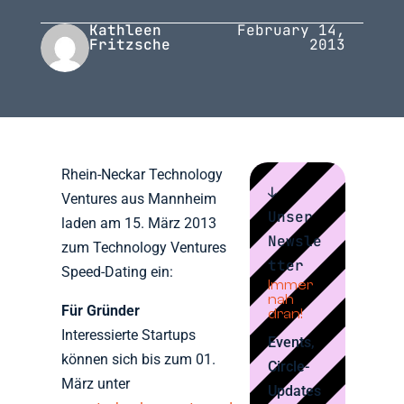
Kathleen
February 14,
Fritzsche
2013
Rhein-Neckar Technology
↓
Ventures aus Mannheim
Unser
laden am 15. März 2013
Newsle
zum Technology Ventures
tter
Speed-Dating ein:
Immer
nah
Für Gründer
dran!
Interessierte Startups
Events,
können sich bis zum 01.
Circle-
März unter
Updates