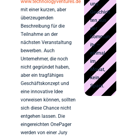
www.technologyventures.de
und
mit einer kurzen, aber
Geschich
überzeugenden
ten aus
Beschreibung für die
der
Teilnahme an der
Commun
nächsten Veranstaltung
ity —
bewerben. Auch
einmal
Unternehmer, die noch
im
nicht gegründet haben,
Monat,
aber ein tragfähiges
kein
Geschäftskonzept und
Spam.
eine innovative Idee
vorweisen können, sollten
sich diese Chance nicht
entgehen lassen. Die
eingereichten OnePager
werden von einer Jury