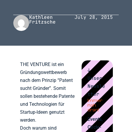
Kathleen
July 28, 2015
Fritzsche
THE VENTURE ist ein
↓
Gründungswettbewerb
Unser
nach dem Prinzip “Patent
Newsle
sucht Gründer”. Somit
tter
sollen bestehende Patente
Immer
und Technologien für
nah
dran!
Startup-Ideen genutzt
Events,
werden.
Circle-
Doch warum sind