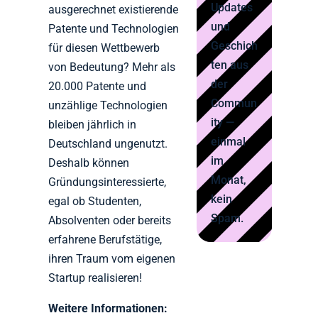
Updates
ausgerechnet existierende
und
Patente und Technologien
Geschich
für diesen Wettbewerb
ten aus
von Bedeutung? Mehr als
der
20.000 Patente und
Commun
unzählige Technologien
ity —
bleiben jährlich in
einmal
Deutschland ungenutzt.
im
Deshalb können
Monat,
Gründungsinteressierte,
kein
egal ob Studenten,
Spam.
Absolventen oder bereits
erfahrene Berufstätige,
ihren Traum vom eigenen
Startup realisieren!
Weitere Informationen: