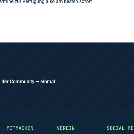
ermine zur Verfügung also am besten sofort
us der Community — einmal
MITMACHEN
VEREIN
SOCIAL ME