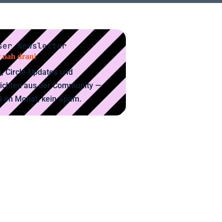
ser Newsletter
 nah dran!
, Circle-Updates und
ichten aus der Community —
l im Monat, kein Spam.