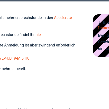
Unternehmersprechstunde in den
Accelerate
↓ Un
Immer
rechstunde findet Ihr
hier
.
Events
Gesch
eine Anmeldung ist aber zwingend erforderlich
einma
/VE-4UB19-MI5HK
rnehmer bereit: