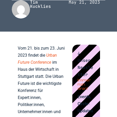
Tim
May 21, 2023
Kucklies
Vom 21. bis zum 23. Juni
↓
2023 findet die
Urban
Unser
Future Conference
im
Newsle
Haus der Wirtschaft in
tter
Stuttgart statt. Die Urban
Immer
Future ist die wichtigste
nah
dran!
Konferenz für
Events,
Expert:innen,
Circle-
Politiker:innen,
Updates
Unternehmer:innen und