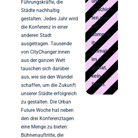
und
Führungskräfte, die
Geschich
Städte nachhaltig
ten aus
gestalten. Jedes Jahr wird
der
die Konferenz in einer
Commun
anderen Stadt
ity —
ausgetragen. Tausende
einmal
von CityChanger:innen
im
aus der ganzen Welt
Monat,
tauschen sich darüber
kein
aus, wie sie den Wandel
Spam.
schaffen, um die Zukunft
unserer Städte erfolgreich
zu gestalten. Die Urban
Future Woche hat neben
den drei Konferenztagen
eine Menge zu bieten:
Bühnenauftritte, die