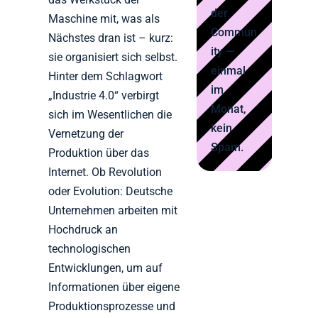
der
Maschine mit, was als
Commun
Nächstes dran ist – kurz:
ity —
sie organisiert sich selbst.
einmal
Hinter dem Schlagwort
im
„Industrie 4.0“ verbirgt
Monat,
sich im Wesentlichen die
kein
Vernetzung der
Spam.
Produktion über das
Internet. Ob Revolution
oder Evolution: Deutsche
Unternehmen arbeiten mit
Hochdruck an
technologischen
Entwicklungen, um auf
Informationen über eigene
Produktionsprozesse und