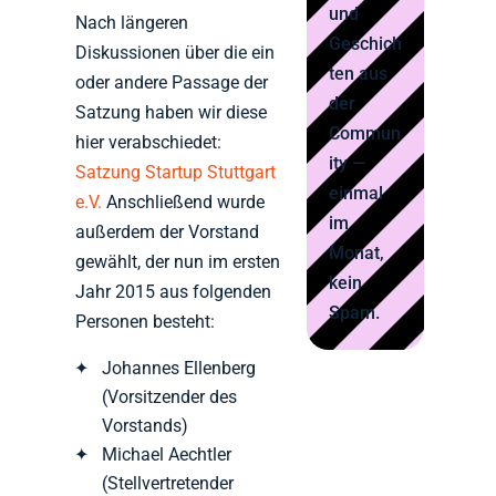
und
Nach längeren
Geschich
Diskussionen über die ein
ten aus
oder andere Passage der
der
Satzung haben wir diese
Commun
hier verabschiedet:
ity —
Satzung Startup Stuttgart
einmal
e.V.
Anschließend wurde
im
außerdem der Vorstand
Monat,
gewählt, der nun im ersten
kein
Jahr 2015 aus folgenden
Spam.
Personen besteht:
Johannes Ellenberg
(Vorsitzender des
Vorstands)
Michael Aechtler
(Stellvertretender