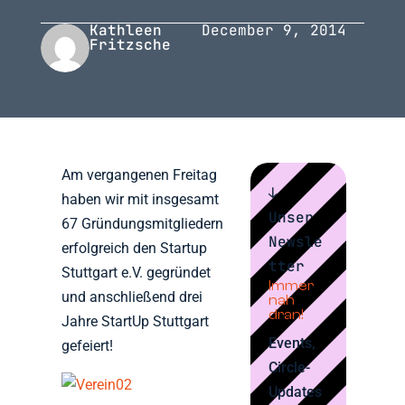
Kathleen
December 9, 2014
Fritzsche
Am vergangenen Freitag
↓
haben wir mit insgesamt
Unser
67 Gründungsmitgliedern
Newsle
erfolgreich den Startup
tter
Stuttgart e.V. gegründet
Immer
und anschließend drei
nah
dran!
Jahre StartUp Stuttgart
Events,
gefeiert!
Circle-
Updates