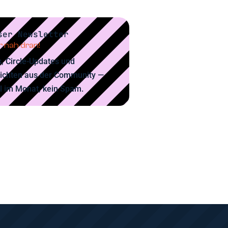
ser Newsletter
 nah dran!
, Circle-Updates und
ichten aus der Community —
l im Monat, kein Spam.