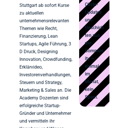
Circle-
Stuttgart ab sofort Kurse
Updates
zu aktuellen
und
unternehmensrelevanten
Geschich
Themen wie Recht,
ten aus
Finanzierung, Lean
der
Startups, Agile Führung, 3
Commun
D Druck, Designing
ity —
Innovation, Crowdfunding,
einmal
Erklärvideo,
im
Investorenverhandlungen,
Monat,
Steuern und Strategy,
kein
Marketing & Sales an. Die
Spam.
Academy Dozenten sind
erfolgreiche Startup-
Gründer und Unternehmer
und vermitteln ihr