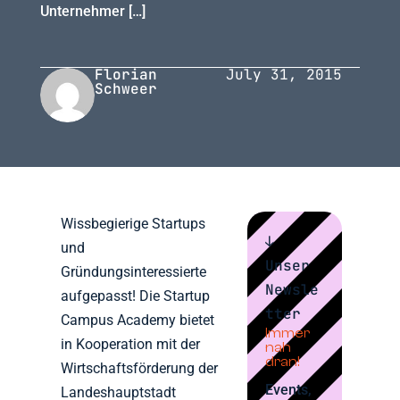
Unternehmer […]
Florian
July 31, 2015
Schweer
Wissbegierige Startups
↓
und
Unser
Gründungsinteressierte
Newsle
aufgepasst! Die Startup
tter
Campus Academy bietet
Immer
in Kooperation mit der
nah
dran!
Wirtschaftsförderung der
Events,
Landeshauptstadt