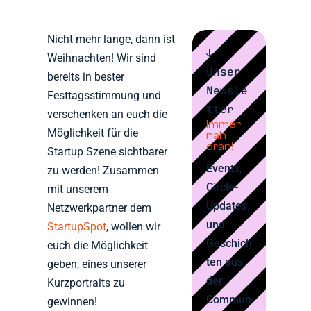
Nicht mehr lange, dann ist
↓
Weihnachten! Wir sind
Unser
bereits in bester
Newsle
Festtagsstimmung und
tter
verschenken an euch die
Immer
Möglichkeit für die
nah
dran!
Startup Szene sichtbarer
Events,
zu werden! Zusammen
Circle-
mit unserem
Updates
Netzwerkpartner dem
und
StartupSpot
, wollen wir
Geschich
euch die Möglichkeit
ten aus
geben, eines unserer
der
Kurzportraits zu
Commun
gewinnen!