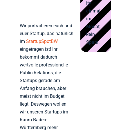
ity —
einmal
im
Wir portraitieren euch und
Monat,
euer Startup, das natürlich
kein
im
StartupSpotBW
Spam.
eingetragen ist! Ihr
bekommt dadurch
wertvolle professionelle
Public Relations, die
Startups gerade am
Anfang brauchen, aber
meist nicht im Budget
liegt. Deswegen wollen
wir unseren Startups im
Raum Baden-
Württemberg mehr