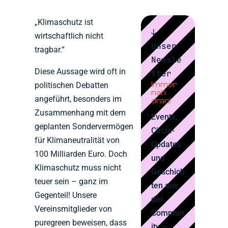
„Klimaschutz ist
↓
wirtschaftlich nicht
Unser
tragbar.“
Newsle
Diese Aussage wird oft in
tter
Immer
politischen Debatten
nah
angeführt, besonders im
dran!
Zusammenhang mit dem
Events,
geplanten Sondervermögen
Circle-
für Klimaneutralität von
Updates
100 Milliarden Euro. Doch
und
Klimaschutz muss nicht
Geschich
teuer sein – ganz im
ten aus
Gegenteil! Unsere
der
Vereinsmitglieder von
Commun
puregreen beweisen, dass
ity —