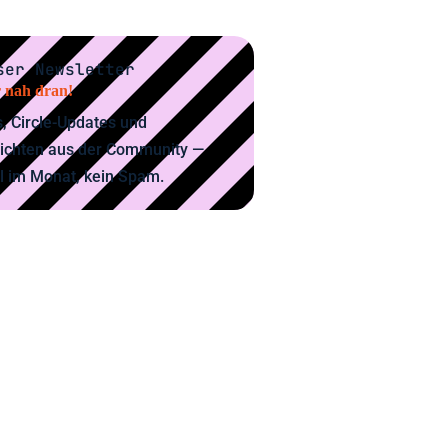
ser Newsletter
 nah dran!
, Circle-Updates und
ichten aus der Community —
l im Monat, kein Spam.