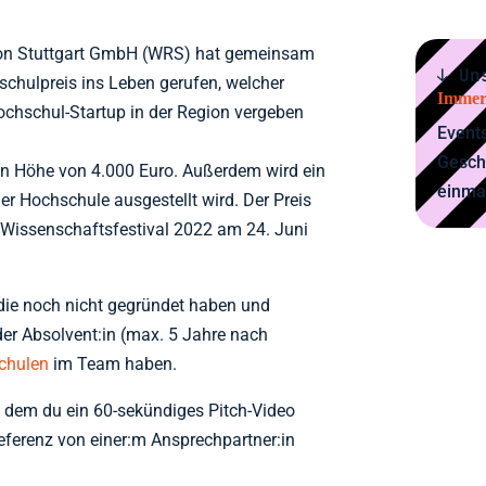
gion Stuttgart GmbH (WRS) hat gemeinsam
↓ Un
chulpreis ins Leben gerufen, welcher
Immer
Hochschul-Startup in der Region vergeben
Events
Gesch
 in Höhe von 4.000 Euro. Außerdem wird ein
einma
er Hochschule ausgestellt wird. Der Preis
 Wissenschaftsfestival 2022 am 24. Juni
die noch nicht gegründet haben und
er Absolvent:in (max. 5 Jahre nach
chulen
im Team haben.
 dem du ein 60-sekündiges Pitch-Video
ferenz von einer:m Ansprechpartner:in