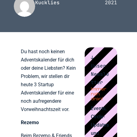
Kucklies
2021
Du hast noch keinen
↓
Adventskalender für dich
Unser
oder deine Liebsten? Kein
Newsle
Problem, wir stellen dir
tter
heute 3 Startup
Immer
Adventskalender für eine
nah
dran!
noch aufregendere
Events,
Vorweihnachtszeit vor.
Circle-
Rezemo
Updates
und
Beim Rezemo & Friends