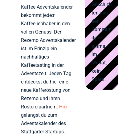
Geschich
Kaffee Adventskalender
ten aus
bekommt jede:r
der
Kaffeeliebhaber:in den
Commun
vollen Genuss. Der
ity —
Rezemo Adventskalender
einmal
ist im Prinzip ein
im
nachhaltiges
Monat,
Kaffeetasting in der
kein
Adventszeit. Jeden Tag
Spam.
entdeckst du hier eine
neue Kafferöstung von
Rezemo und ihren
Röstereipartnern.
Hier
gelangst du zum
Adventskalender des
Stuttgarter Startups.