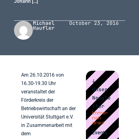
Johann […]
Michael
October 23, 2016
Haufler
Am 26.10.2016 von
↓
16.30-19.30 Uhr
Unser
veranstaltet der
Newsle
Förderkreis der
tter
Betriebswirtschaft an der
Immer
Universität Stuttgart e.V.
nah
dran!
in Zusammenarbeit mit
Events,
dem