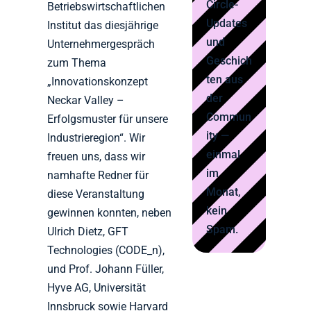
Circle-
Betriebswirtschaftlichen
Updates
Institut das diesjährige
und
Unternehmergespräch
Geschich
zum Thema
ten aus
„Innovationskonzept
der
Neckar Valley –
Commun
Erfolgsmuster für unsere
ity —
Industrieregion“. Wir
einmal
freuen uns, dass wir
im
namhafte Redner für
Monat,
diese Veranstaltung
kein
gewinnen konnten, neben
Spam.
Ulrich Dietz, GFT
Technologies (CODE_n),
und Prof. Johann Füller,
Hyve AG, Universität
Innsbruck sowie Harvard