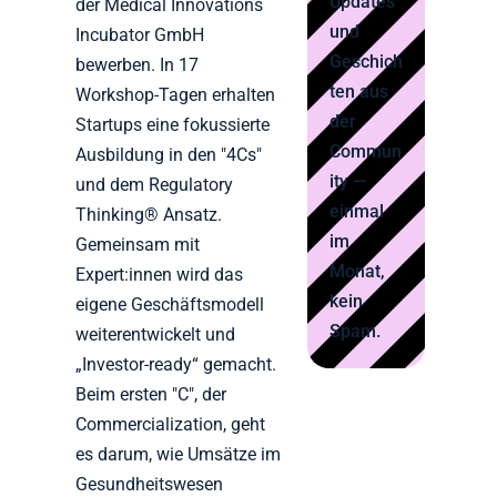
Updates
der Medical Innovations
und
Incubator GmbH
Geschich
bewerben. In 17
ten aus
Workshop-Tagen erhalten
der
Startups eine fokussierte
Commun
Ausbildung in den "4Cs"
ity —
und dem Regulatory
einmal
Thinking® Ansatz.
im
Gemeinsam mit
Monat,
Expert:innen wird das
kein
eigene Geschäftsmodell
Spam.
weiterentwickelt und
„Investor-ready“ gemacht.
Beim ersten "C", der
Commercialization, geht
es darum, wie Umsätze im
Gesundheitswesen