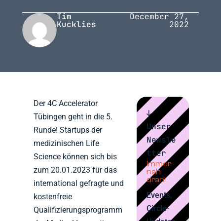
Tim
December 27,
Kucklies
2022
Der 4C Accelerator
↓
Tübingen geht in die 5.
Unser
Runde! Startups der
Newsle
medizinischen Life
tter
Science können sich bis
Immer
zum 20.01.2023 für das
nah
dran!
international gefragte und
Events,
kostenfreie
Circle-
Qualifizierungsprogramm