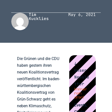
Tim
May 6, 2021
Kucklies
Die Grünen und die CDU
↓
haben gestern ihren
Unser
neuen Koalitionsvertrag
Newsle
veröffentlicht. Im baden-
tter
württembergischen
Immer
Koalitionsvertrag von
nah
dran!
Grün-Schwarz geht es
Events,
neben Klimaschutz,
Circle-