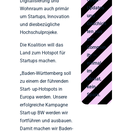
Digitalisierung und
Updates
Wohnraum auch primär
und
um Startups, Innovation
Geschich
und diesbezügliche
ten aus
Hochschulprojeke.
der
Die Koalition will das
Commun
Land zum Hotspot für
ity —
Startups machen.
einmal
im
„Baden-Württemberg soll
Monat,
zu einem der führenden
kein
Start- up-Hotspots in
Spam.
Europa werden. Unsere
erfolgreiche Kampagne
Start-up BW werden wir
fortführen und ausbauen.
Damit machen wir Baden-