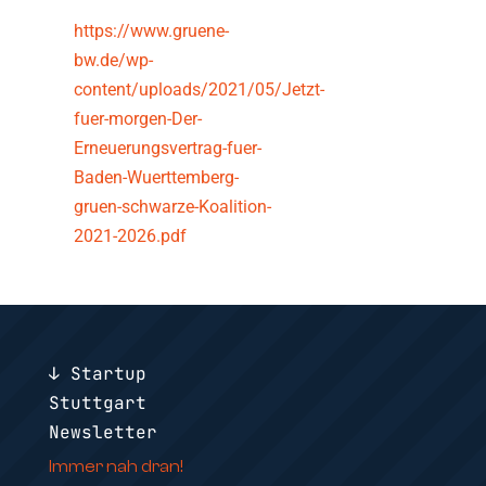
https://www.gruene-
bw.de/wp-
content/uploads/2021/05/Jetzt-
fuer-morgen-Der-
Erneuerungsvertrag-fuer-
Baden-Wuerttemberg-
gruen-schwarze-Koalition-
2021-2026.pdf
↓ Startup
Stuttgart
Newsletter
Immer nah dran!