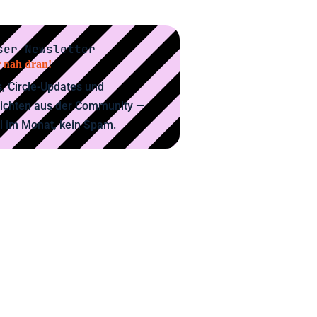
ser Newsletter
 nah dran!
, Circle-Updates und
ichten aus der Community —
l im Monat, kein Spam.