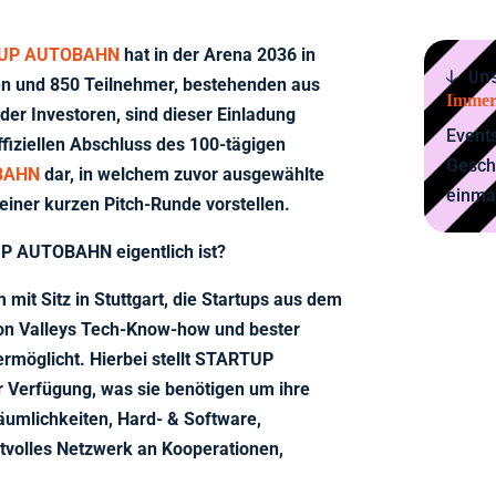
UP AUTOBAHN
hat in der Arena 2036 in
↓ Un
en und 850 Teilnehmer, bestehenden aus
Immer
der Investoren, sind dieser Einladung
Events
ffiziellen Abschluss des 100-tägigen
Gesch
BAHN
dar, in welchem zuvor ausgewählte
einma
 einer kurzen Pitch-Runde vorstellen.
P AUTOBAHN eigentlich ist?
 mit Sitz in Stuttgart, die Startups aus dem
con Valleys Tech-Know-how und bester
möglicht. Hierbei stellt STARTUP
 Verfügung, was sie benötigen um ihre
Räumlichkeiten, Hard- & Software,
tvolles Netzwerk an Kooperationen,