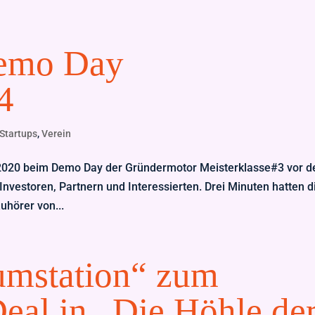
Demo Day
4
Startups
,
Verein
7.2020 beim Demo Day der Gründermotor Meisterklasse#3 vor 
nvestoren, Partnern und Interessierten. Drei Minuten hatten d
uhörer von...
umstation“ zum
Deal in „Die Höhle de