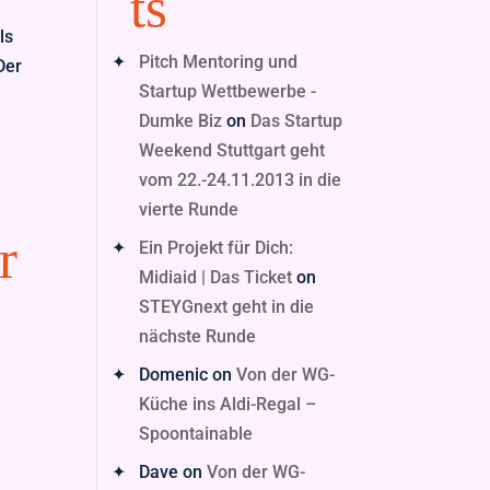
ts
ls
Pitch Mentoring und
Der
Startup Wettbewerbe -
Dumke Biz
on
Das Startup
Weekend Stuttgart geht
vom 22.-24.11.2013 in die
vierte Runde
r
Ein Projekt für Dich:
Midiaid | Das Ticket
on
STEYGnext geht in die
nächste Runde
Domenic
on
Von der WG-
Küche ins Aldi-Regal –
Spoontainable
Dave
on
Von der WG-