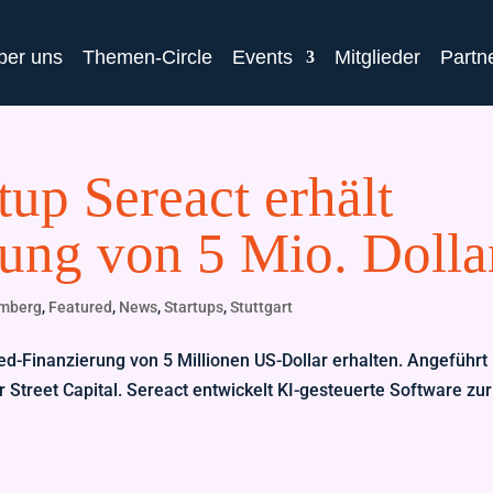
ber uns
Themen-Circle
Events
Mitglieder
Partn
rtup Sereact erhält
ung von 5 Mio. Dolla
emberg
,
Featured
,
News
,
Startups
,
Stuttgart
ed-Finanzierung von 5 Millionen US-Dollar erhalten. Angeführt
r Street Capital. Sereact entwickelt KI-gesteuerte Software zur