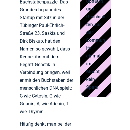
Updates
Buchstabenpuzzle. Das
und
Gründerehepaar des
Geschich
Startup mit Sitz in der
ten aus
Tübinger Paul-Ehrlich-
der
Straße 23, Saskia und
Commun
Dirk Biskup, hat den
ity —
Namen so gewählt, dass
einmal
Kenner ihn mit dem
im
Begriff Genetik in
Monat,
Verbindung bringen, weil
kein
er mit den Buchstaben der
Spam.
menschlichen DNA spielt:
C wie Cytosin, G wie
Guanin, A, wie Adenin, T
wie Thymin.
Häufig denkt man bei der