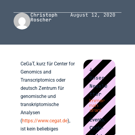
Christoph
August 12, 2020
Roscher
CeGaT, kurz für Center for
↓
Genomics and
Unser
Transcriptomics oder
Newsle
deutsch Zentrum für
tter
genomische und
Immer
transkriptomische
nah
dran!
Analysen
Events,
(
https://www.cegat.de
),
Circle-
ist kein beliebiges