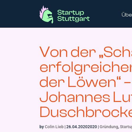
Übe
Von der „Sc
erfolgreichen
der Löwen“ –
Johannes Lu
Duschbrock
by
Colin Lieb
|
26.04.20202020
|
Gründung
,
Startu