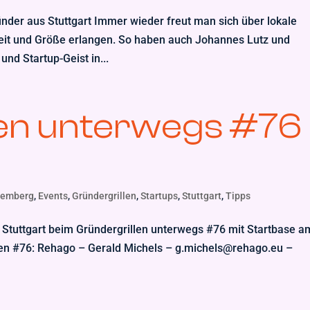
der aus Stuttgart Immer wieder freut man sich über lokale
heit und Größe erlangen. So haben auch Johannes Lutz und
nd Startup-Geist in...
len unterwegs #76
temberg
,
Events
,
Gründergrillen
,
Startups
,
Stuttgart
,
Tipps
e Stuttgart beim Gründergrillen unterwegs #76 mit Startbase a
illen #76: Rehago – Gerald Michels – g.michels@rehago.eu –