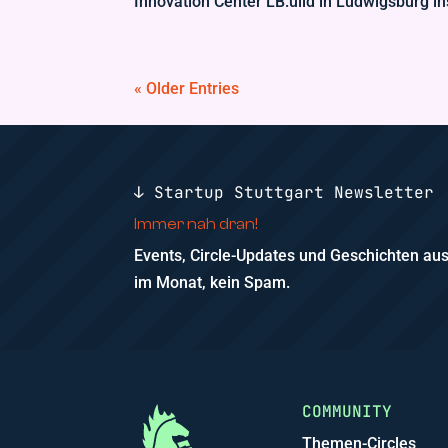
Innovation Center LB:uild in Ludwigsburg in
« Older Entries
↓ Startup Stuttgart Newsletter
Immer nah dran!
Events, Circle-Updates und Geschichten a
im Monat, kein Spam.
COMMUNITY
Themen-Circles