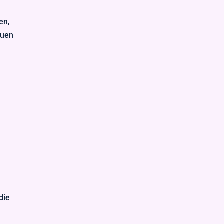
en,
euen
die