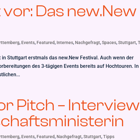
t vor: Das new.New
rttemberg
,
Events
,
Featured
,
Internes
,
Nachgefragt
,
Spaces
,
Stuttgart
,
t in Stuttgart erstmals das new.New Festival. Auch wenn der
Vorbereitungen des 3-tägigen Events bereits auf Hochtouren. In
tlichen...
r Pitch – Interview
schaftsministerin
rttemberg
,
Events
,
Featured
,
Nachgefragt
,
Stuttgart
,
Tipps