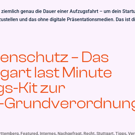
so ziemlich genau die Dauer einer Aufzugsfahrt – um dein Start
ustellen und das ohne digitale Präsentationsmedien. Das ist d
enschutz – Das
gart last Minute
s-Kit zur
z-Grundverordnun
rttemberg
,
Featured
,
Internes
,
Nachgefragt
,
Recht
,
Stuttgart
,
Tipps
,
Ver