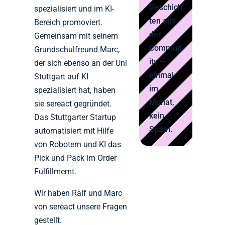
Geschich
spezialisiert und im KI-
ten aus
Bereich promoviert.
der
Gemeinsam mit seinem
Commun
Grundschulfreund Marc,
ity —
der sich ebenso an der Uni
einmal
Stuttgart auf KI
im
spezialisiert hat, haben
Monat,
sie sereact gegründet.
kein
Das Stuttgarter Startup
Spam.
automatisiert mit Hilfe
von Robotern und KI das
Pick und Pack im Order
Fulfillmemt.
Wir haben Ralf und Marc
von sereact unsere Fragen
gestellt.