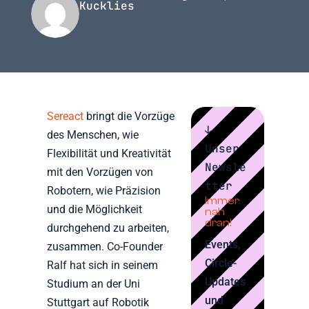
Kucklies
Sereact
bringt die Vorzüge
↓
des Menschen, wie
Unser
Flexibilität und Kreativität
Newsle
mit den Vorzügen von
tter
Robotern, wie Präzision
Immer
und die Möglichkeit
nah
dran!
durchgehend zu arbeiten,
Events,
zusammen. Co-Founder
Circle-
Ralf hat sich in seinem
Updates
Studium an der Uni
und
Stuttgart auf Robotik