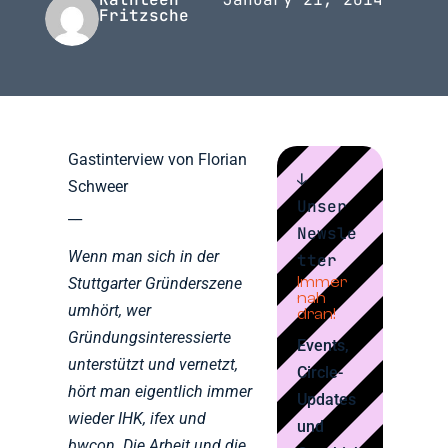
Fritzsche
Gastinterview von Florian
↓
Schweer
Unser
__
Newsle
Wenn man sich in der
tter
Immer
Stuttgarter Gründerszene
nah
umhört, wer
dran!
Gründungsinteressierte
Events,
unterstützt und vernetzt,
Circle-
hört man eigentlich immer
Updates
wieder IHK, ifex und
und
bwcon. Die Arbeit und die