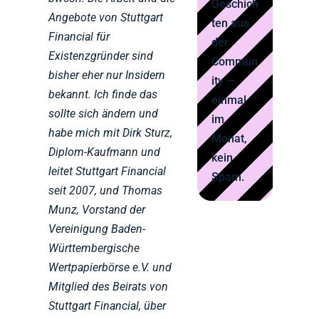
Geschich
Angebote von Stuttgart
ten aus
Financial für
der
Existenzgründer sind
Commun
bisher eher nur Insidern
ity —
bekannt. Ich finde das
einmal
sollte sich ändern und
im
habe mich mit Dirk Sturz,
Monat,
Diplom-Kaufmann und
kein
leitet Stuttgart Financial
Spam.
seit 2007, und Thomas
Munz, Vorstand der
Vereinigung Baden-
Württembergische
Wertpapierbörse e.V. und
Mitglied des Beirats von
Stuttgart Financial, über