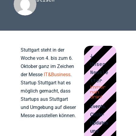
Stuttgart steht in der
↓
Woche von 4. bis zum 6.
Unser
Oktober ganz im Zeichen
Newsle
der Messe
IT&Business
.
tter
Startup Stuttgart hat es
Immer
möglich gemacht, dass
nah
dran!
Startups aus Stuttgart
Events,
und Umgebung auf dieser
Circle-
Messe ausstellen können.
Updates
und