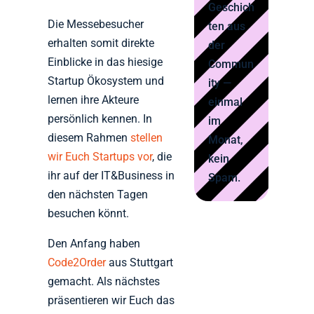
Geschich
Die Messebesucher
ten aus
erhalten somit direkte
der
Einblicke in das hiesige
Commun
Startup Ökosystem und
ity —
lernen ihre Akteure
einmal
persönlich kennen. In
im
diesem Rahmen
stellen
Monat,
wir Euch Startups vor
, die
kein
ihr auf der IT&Business in
Spam.
den nächsten Tagen
besuchen könnt.
Den Anfang haben
Code2Order
aus Stuttgart
gemacht. Als nächstes
präsentieren wir Euch das