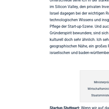
Unterschiede sehe ich in der stark
im Silicon Valley, den privaten In
Israel dagegen bei der wichtigen R
technologischen Wissens und insg
Pflege der Start-up-Szene. Und au
Gründerspirit bewundere, sind sic
kulturell doch sehr ähnlich. Ich s
geographischen Nähe, ein großes 
israelischen und baden-württemb
Ministerpr
Wirtschaftsminis
Staatsminist
Startup Stuttgart:
Wenn wir auf da