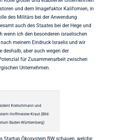
en Rolle großer und etablierter Unternehmen
vestoren und dem Imagefaktor Kalifornien, in
olle des Militärs bei der Anwendung
esamt auch des Staates bei der Hege und
ch wenn ich den besonderen israelischen
h nach meinem Eindruck Israelis und wir
ehe deshalb, aber auch wegen der
Potenzial für Zusammenarbeit zwischen
ergischen Unternehmen.
äsident Kretschmann und
terin Hoffmeister-Kraut (Bild:
erium Baden-Württemberg)
s Startup Ökosystem BW schauen, welche