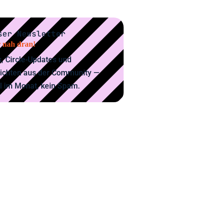
ser Newsletter
 nah dran!
, Circle-Updates und
ichten aus der Community —
l im Monat, kein Spam.