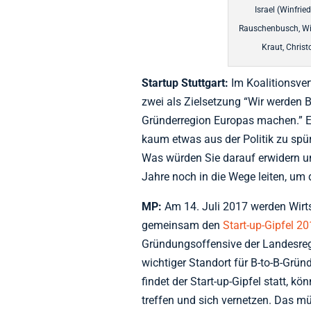
Israel (Winfrie
Rauschenbusch, Wir
Kraut, Christ
Startup Stuttgart:
Im Koalitionsver
zwei als Zielsetzung “Wir werden
Gründerregion Europas machen.” Es
kaum etwas aus der Politik zu spüre
Was würden Sie darauf erwidern u
Jahre noch in die Wege leiten, u
MP:
Am 14. Juli 2017 werden Wirts
gemeinsam den
Start-up-Gipfel 2
Gründungsoffensive der Landesregi
wichtiger Standort für B-to-B-Grün
findet der Start-up-Gipfel statt, k
treffen und sich vernetzen. Das mü