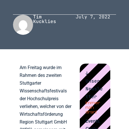
Tim
July 7, 2022
Kucklies
Am Freitag wurde im
↓
Rahmen des zweiten
Unser
Stuttgarter
Newsle
Wissenschaftsfestivals
tter
der Hochschulpreis
Immer
verliehen, welcher von der
nah
dran!
Wirtschaftsförderung
Events,
Region Stuttgart GmbH
Circle-