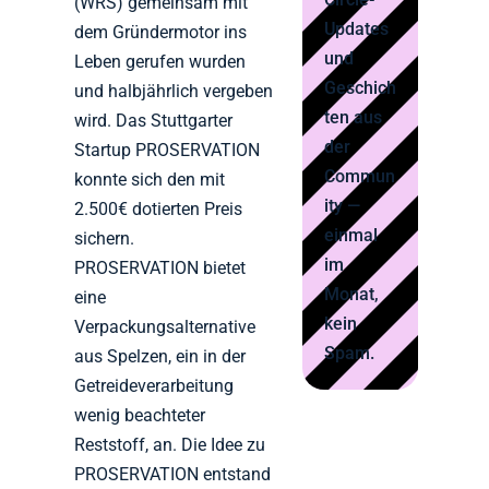
(WRS) gemeinsam mit
Updates
dem Gründermotor ins
und
Leben gerufen wurden
Geschich
und halbjährlich vergeben
ten aus
wird. Das Stuttgarter
der
Startup PROSERVATION
Commun
konnte sich den mit
ity —
2.500€ dotierten Preis
einmal
sichern.
im
PROSERVATION bietet
Monat,
eine
kein
Verpackungsalternative
Spam.
aus Spelzen, ein in der
Getreideverarbeitung
wenig beachteter
Reststoff, an. Die Idee zu
PROSERVATION entstand