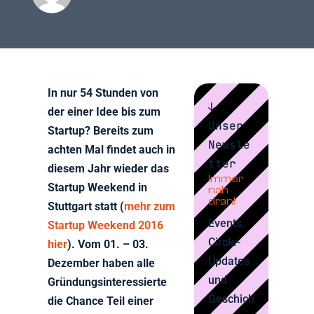
In nur 54 Stunden von
↓
der einer Idee bis zum
Unser
Startup? Bereits zum
Newsle
achten Mal findet auch in
tter
diesem Jahr wieder das
Immer
Startup Weekend in
nah
dran!
Stuttgart statt (
mehr zum
Events,
Startup Weekend 2016
Circle-
hier
). Vom 01. – 03.
Updates
Dezember haben alle
und
Gründungsinteressierte
Geschich
die Chance Teil einer