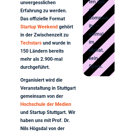
ten aus
unvergesslichen
der
Erfahrung zu werden.
Commun
Das offizielle Format
ity —
Startup Weekend
gehört
einmal
in der Zwischenzeit zu
im
Techstars
und wurde in
Monat,
150 Ländern bereits
kein
mehr als 2.900-mal
Spam.
durchgeführt.
Organisiert wird die
Veranstaltung in Stuttgart
gemeinsam von der
Hochschule der Medien
und Startup Stuttgart. Wir
haben uns mit Prof. Dr.
Nils Högsdal von der