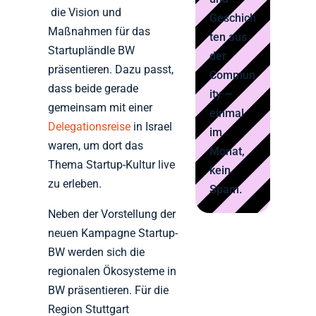
die Vision und
Geschich
Maßnahmen für das
ten aus
Startupländle BW
der
präsentieren. Dazu passt,
Commun
dass beide gerade
ity —
gemeinsam mit einer
einmal
Delegationsreise
in Israel
im
waren, um dort das
Monat,
Thema Startup-Kultur live
kein
zu erleben.
Spam.
Neben der Vorstellung der
neuen Kampagne Startup-
BW werden sich die
regionalen Ökosysteme in
BW präsentieren. Für die
Region Stuttgart