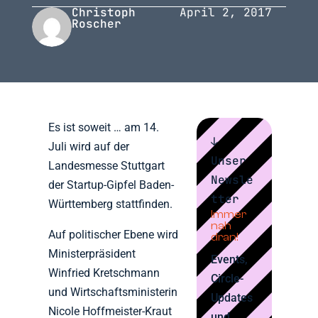
Christoph
April 2, 2017
Roscher
Es ist soweit … am 14.
↓
Juli wird auf der
Unser
Landesmesse Stuttgart
Newsle
der Startup-Gipfel Baden-
tter
Württemberg stattfinden.
Immer
nah
Auf politischer Ebene wird
dran!
Ministerpräsident
Events,
Winfried Kretschmann
Circle-
und Wirtschaftsministerin
Updates
Nicole Hoffmeister-Kraut
und