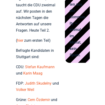
ten aus
taucht die CDU zweimal
der
auf. Wir posten in den
Commun
nächsten Tagen die
ity —
Antworten auf unsere
einmal
Fragen. Heute Teil 2.
im
(
hier
zum ersten Teil)
Monat,
kein
Befragte Kandidaten in
Spam.
Stuttgart sind:
CDU:
Stefan Kaufmann
und
Karin Maag
FDP:
Judith Skudelny
und
Volker Weil
Grüne:
Cem Özdemir
und