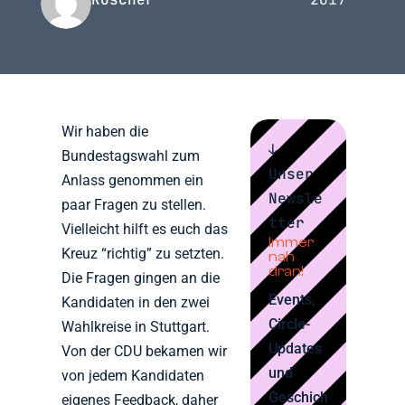
Wir haben die
↓
Bundestagswahl zum
Unser
Anlass genommen ein
Newsle
paar Fragen zu stellen.
tter
Vielleicht hilft es euch das
Immer
Kreuz “richtig” zu setzten.
nah
dran!
Die Fragen gingen an die
Events,
Kandidaten in den zwei
Circle-
Wahlkreise in Stuttgart.
Updates
Von der CDU bekamen wir
und
von jedem Kandidaten
Geschich
eigenes Feedback, daher