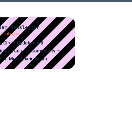
ser Newsletter
 nah dran!
, Circle-Updates und
ichten aus der Community —
l im Monat, kein Spam.