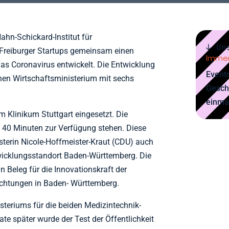
hn-Schickard-Institut für
↓ Un
Freiburger Startups gemeinsam einen
Immer
das Coronavirus entwickelt. Die Entwicklung
Events
en Wirtschaftsministerium mit sechs
Gesch
einma
m Klinikum Stuttgart eingesetzt. Die
b 40 Minuten zur Verfügung stehen. Diese
sterin Nicole-Hoffmeister-Kraut (CDU) auch
wicklungsstandort Baden-Württemberg. Die
n Beleg für die Innovationskraft der
chtungen in Baden- Württemberg.
steriums für die beiden Medizintechnik-
nate später wurde der Test der Öffentlichkeit