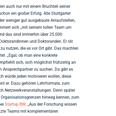
den auch nur mit einem Bruchteil seiner
schon ein großer Erfolg. Alle Stuttgarter
der weniger gut ausgebaute Anlaufstellen,
ümmert sich „mit seinem tollen Team um
 und das sind immerhin über 25.000
Doktorandinnen und Doktoranden. Er rät
zu nutzen, die es vor Ort gibt. Das machten
tet. „Egal, ob man eine konkrete
mpfiehlt sich, sich möglichst frühzeitig an
gen Ansprechpartner zu suchen. Da gibt es
h würde jeden motivieren wollen, diese
ont er. Dazu gehören Lehrformate, zum
uch Netzwerkveranstaltungen. Denn später
en Organisationsgrenzen hinweg kennen, zum
bei
Startup BW
. „Aus der Forschung wissen
tzte Teams mit komplementären