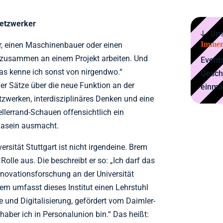
Netzwerker
↓ Un
Immer
r, einen Maschinenbauer oder einen
n zusammen an einem Projekt arbeiten. Und
Events
Das kenne ich sonst von nirgendwo.“
Gesch
er Sätze über die neue Funktion an der
einma
Netzwerken, interdisziplinäres Denken und eine
llerrand-Schauen offensichtlich ein
 Dasein ausmacht.
ersität Stuttgart ist nicht irgendeine. Brem
olle aus. Die beschreibt er so: „Ich darf das
Innovationsforschung an der Universität
em umfasst dieses Institut einen Lehrstuhl
e und Digitalisierung, gefördert vom Daimler-
haber ich in Personalunion bin.“ Das heißt: