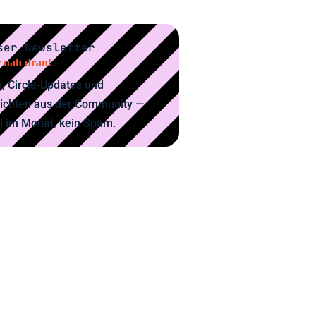
ser Newsletter
 nah dran!
, Circle-Updates und
ichten aus der Community —
l im Monat, kein Spam.